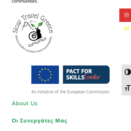
communities.
Togg
Togg
About Us
Οι Συνεργάτες Μας